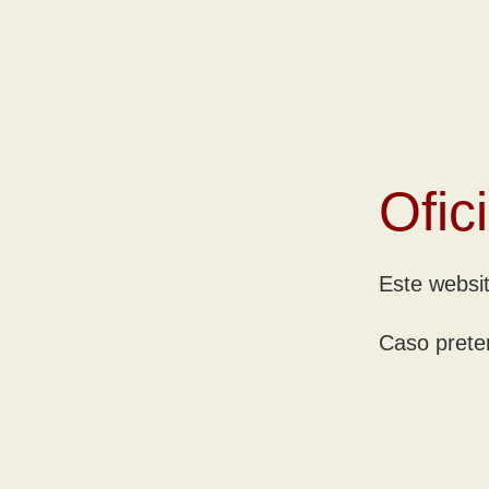
Ofic
Este websi
Caso prete